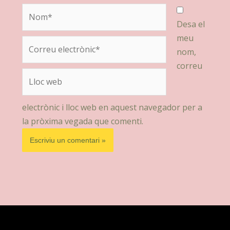
Nom*
Desa el
meu
Correu
nom,
electrònic*
correu
Lloc
web
electrònic i lloc web en aquest navegador per a
la pròxima vegada que comenti.