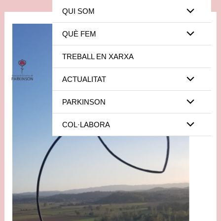
Vés
Navegació
QUI SOM
Alternar
al
d'entrades
contingut
QUÈ FEM
Alternar
menú
TREBALL EN XARXA
menú
ACTUALITAT
Alternar
PARKINSON
Alternar
menú
COL·LABORA
Alternar
menú
menú