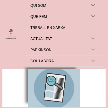
Vés
QUI SOM
Alternar
al
contingut
QUÈ FEM
Alternar
menú
TREBALL EN XARXA
menú
ACTUALITAT
Alternar
PARKINSON
Alternar
menú
COL·LABORA
Alternar
menú
menú